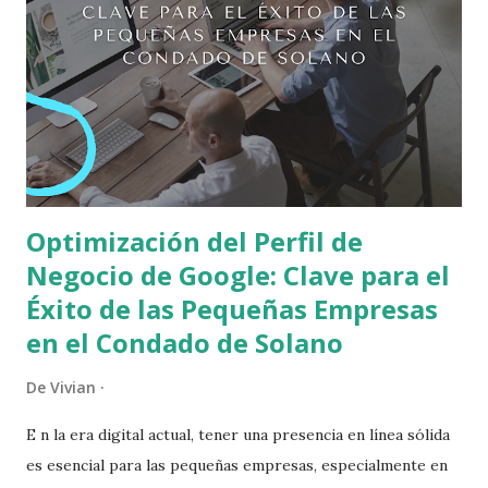
evitarlos. Por qué Google Maps es clave para negocios de
servicios locales Cuando alguien busca “plomero cerca de
mí”, “limpieza comercial en Fairfield” o “electricista en
Vacaville”, Google muestra primero el map pack . Ahí es
donde ocurren la mayoría de las llamadas. Google decide
qué negocios mostrar b...
Optimización del Perfil de
Negocio de Google: Clave para el
Éxito de las Pequeñas Empresas
en el Condado de Solano
De
Vivian
E n la era digital actual, tener una presencia en línea sólida
es esencial para las pequeñas empresas, especialmente en