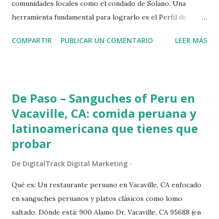
comunidades locales como el condado de Solano. Una
herramienta fundamental para lograrlo es el Perfil de
Negocio de Google (anteriormente conocido como Google
COMPARTIR
PUBLICAR UN COMENTARIO
LEER MÁS
My Business). Optimizar este perfil no solo mejora la
visibilidad en las búsquedas locales, sino que también atrae a
más clientes potenciales. Pasos Esenciales para Optimizar
tu Perfil de Negocio de Google Reclama y Verifica tu Perfil :
De Paso – Sanguches of Peru en
El primer paso es reclamar tu perfil de negocio en Google
Vacaville, CA: comida peruana y
y verificarlo. Esto te permite tener control total sobre la
latinoamericana que tienes que
información que se muestra y asegurarte de que sea
probar
precisa y esté actualizada. Asegura la Consistencia de NAP
(Nombre, Dirección, Teléfono) : Es vital que el nombre de tu
De
DigitalTrack Digital Marketing
negocio, dirección y número de teléfono sean consistentes
en todas las plataformas en línea. Inconsistencias pueden
Qué es: Un restaurante peruano en Vacaville, CA enfocado
confundir a los clientes y afectar negativamente tu SEO
en sanguches peruanos y platos clásicos como lomo
local. Completa Toda l...
saltado. Dónde está: 900 Alamo Dr, Vacaville, CA 95688 (en