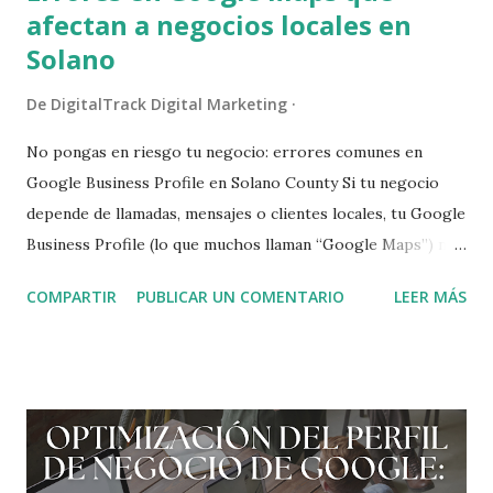
afectan a negocios locales en
Solano
De
DigitalTrack Digital Marketing
No pongas en riesgo tu negocio: errores comunes en
Google Business Profile en Solano County Si tu negocio
depende de llamadas, mensajes o clientes locales, tu Google
Business Profile (lo que muchos llaman “Google Maps”) no
es opcional. Para muchos negocios de servicios en Fairfield,
COMPARTIR
PUBLICAR UN COMENTARIO
LEER MÁS
Suisun City, Vacaville y Vallejo , es la principal fuente de
clientes nuevos. El problema es que veo lo mismo una y
otra vez: negocios que no tienen perfil, o que lo tienen mal
configurado, perdiendo llamadas todos los días sin darse
cuenta. En este artículo te explico los errores más
comunes que veo en negocios de servicios en Solano
County, por qué afectan tu visibilidad y qué hacer para