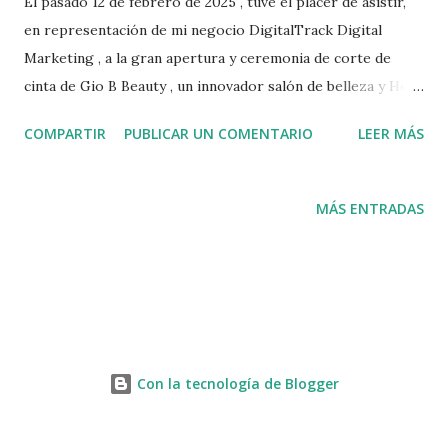
El pasado 12 de febrero de 2025 , tuve el placer de asistir,
en representación de mi negocio DigitalTrack Digital
Marketing , a la gran apertura y ceremonia de corte de
cinta de Gio B Beauty , un innovador salón de belleza y Head
Spa ubicado en el corazón de Fairfield, Solano County . El
COMPARTIR
PUBLICAR UN COMENTARIO
LEER MÁS
evento, organizado por la Cámara de Comercio de
Fairfield-Suisun , fue un momento especial que destacó el
emprendimiento, la pasión y la visión de su fundadora, Gigi .
MÁS ENTRADAS
Un Espacio Único para el Cuidado de la Belleza y el
Bienestar Gio B Beauty no es solo otro salón de belleza en
Fairfield; es el primer Head Spa en el condado de Solano ,
ofreciendo un enfoque innovador para el cuidado del
cabello y el cuero cabelludo. Desde el primer momento en
que entré al local, pude notar el ambiente elegante,
Con la tecnología de Blogger
relajante y acogedor . Durante el evento, Gigi compartió su
historia y su visión , explicando cómo, después de trabajar