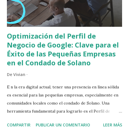
Vacaville”, Google muestra primero el map pack . Ahí es
donde ocurren la mayoría de las llamadas. Google decide
qué negocios mostrar b...
Optimización del Perfil de
Negocio de Google: Clave para el
Éxito de las Pequeñas Empresas
en el Condado de Solano
De
Vivian
E n la era digital actual, tener una presencia en línea sólida
es esencial para las pequeñas empresas, especialmente en
comunidades locales como el condado de Solano. Una
herramienta fundamental para lograrlo es el Perfil de
Negocio de Google (anteriormente conocido como Google
COMPARTIR
PUBLICAR UN COMENTARIO
LEER MÁS
My Business). Optimizar este perfil no solo mejora la