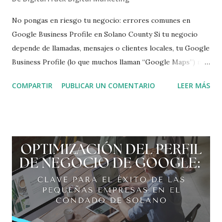
No pongas en riesgo tu negocio: errores comunes en
Google Business Profile en Solano County Si tu negocio
depende de llamadas, mensajes o clientes locales, tu Google
Business Profile (lo que muchos llaman “Google Maps”) no
es opcional. Para muchos negocios de servicios en Fairfield,
COMPARTIR
PUBLICAR UN COMENTARIO
LEER MÁS
Suisun City, Vacaville y Vallejo , es la principal fuente de
clientes nuevos. El problema es que veo lo mismo una y
otra vez: negocios que no tienen perfil, o que lo tienen mal
configurado, perdiendo llamadas todos los días sin darse
cuenta. En este artículo te explico los errores más
comunes que veo en negocios de servicios en Solano
County, por qué afectan tu visibilidad y qué hacer para
evitarlos. Por qué Google Maps es clave para negocios de
servicios locales Cuando alguien busca “plomero cerca de
mí”, “limpieza comercial en Fairfield” o “electricista en