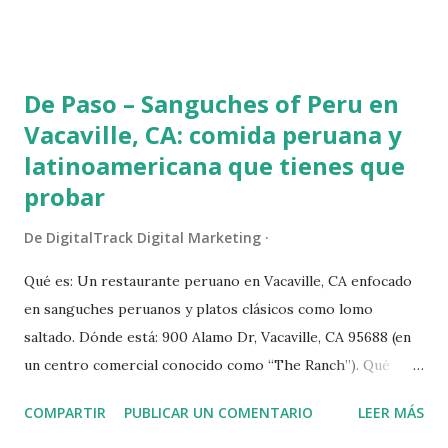
visibilidad en las búsquedas locales, sino que también atrae a
más clientes potenciales. Pasos Esenciales para Optimizar
tu Perfil de Negocio de Google Reclama y Verifica tu Perfil :
De Paso – Sanguches of Peru en
El primer paso es reclamar tu perfil de negocio en Google
Vacaville, CA: comida peruana y
y verificarlo. Esto te permite tener control total sobre la
latinoamericana que tienes que
información que se muestra y asegurarte de que sea
probar
precisa y esté actualizada. Asegura la Consistencia de NAP
(Nombre, Dirección, Teléfono) : Es vital que el nombre de tu
De
DigitalTrack Digital Marketing
negocio, dirección y número de teléfono sean consistentes
en todas las plataformas en línea. Inconsistencias pueden
Qué es: Un restaurante peruano en Vacaville, CA enfocado
confundir a los clientes y afectar negativamente tu SEO
en sanguches peruanos y platos clásicos como lomo
local. Completa Toda l...
saltado. Dónde está: 900 Alamo Dr, Vacaville, CA 95688 (en
un centro comercial conocido como “The Ranch”). Qué
pedir: Pan con chicharrón , pan con lomo saltado , ají de
COMPARTIR
PUBLICAR UN COMENTARIO
LEER MÁS
gallina , ceviche norteño y papa a la huancaína . Tip local: